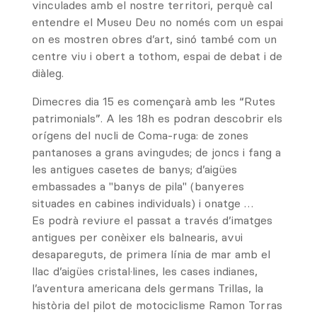
vinculades amb el nostre territori, perquè cal
entendre el Museu Deu no només com un espai
on es mostren obres d’art, sinó també com un
centre viu i obert a tothom, espai de debat i de
diàleg.
Dimecres dia 15 es començarà amb les “Rutes
patrimonials”. A les 18h es podran descobrir els
orígens del nucli de Coma-ruga: de zones
pantanoses a grans avingudes; de joncs i fang a
les antigues casetes de banys; d’aigües
embassades a "banys de pila" (banyeres
situades en cabines individuals) i onatge …
Es podrà reviure el passat a través d’imatges
antigues per conèixer els balnearis, avui
desapareguts, de primera línia de mar amb el
llac d’aigües cristal·lines, les cases indianes,
l’aventura americana dels germans Trillas, la
història del pilot de motociclisme Ramon Torras