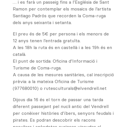
… i es farà un passeig fins a l’Església de Sant
Ramon per contemplar els mosaics de l’artista
Santiago Padrós que recorden la Coma-ruga
dels anys seixanta i setanta.
El preu és de 5€ per persona i els menors de
12 anys tenen l’entrada gratuïta.
A les 18h la ruta és en castellà i a les 19h és en
català.
El punt de sortida: Oficina d’Informació i
Turisme de Coma-ruga.
A causa de les mesures sanitàries, cal inscripció
prèvia: a la mateixa Oficina de Turisme
(977680010) o rutesculturals@elvendrell.net
Dijous dia 16 és el torn de passar una tarda
diferent passejant pel nucli antic del Vendrell
per conèixer històries d’íbers, senyors feudals i
pirates. Es podran descobrir els racons
peculiars i anècdotes curioses viscudes al