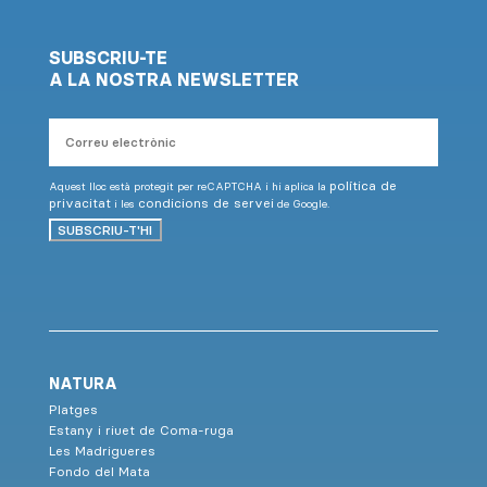
SUBSCRIU-TE
A LA NOSTRA NEWSLETTER
Correu
electrònic
política de
Aquest lloc està protegit per reCAPTCHA i hi aplica la
privacitat
condicions de servei
i les
de Google.
SUBSCRIU-T'HI
NATURA
Platges
Estany i riuet de Coma-ruga
Les Madrigueres
Fondo del Mata