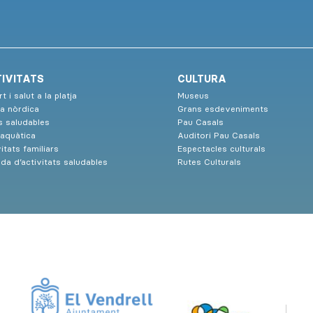
IVITATS
CULTURA
t i salut a la platja
Museus
a nòrdica
Grans esdeveniments
s saludables
Pau Casals
 aquàtica
Auditori Pau Casals
itats familiars
Espectacles culturals
da d’activitats saludables
Rutes Culturals