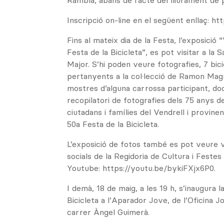
Rambla, abans de l’acte del lliurament de 
Inscripció on-line en el següent enllaç: htt
Fins al mateix dia de la Festa, l’exposició 
Festa de la Bicicleta”, es pot visitar a la S
Major. S’hi poden veure fotografies, 7 bic
pertanyents a la col·lecció de Ramon Mag
mostres d’alguna carrossa participant, do
recopilatori de fotografies dels 75 anys de
ciutadans i famílies del Vendrell i provine
50a Festa de la Bicicleta.
L’exposició de fotos també es pot veure v
socials de la Regidoria de Cultura i Festes
Youtube: https://youtu.be/bykiFXjx6P0.
I demà, 18 de maig, a les 19 h, s’inaugura 
Bicicleta a l’Aparador Jove, de l’Oficina 
carrer Àngel Guimerà.