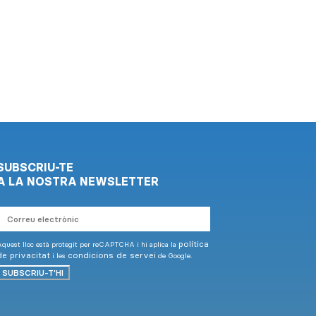
SUBSCRIU-TE
A LA NOSTRA NEWSLETTER
Correu
electrònic
política
quest lloc està protegit per reCAPTCHA i hi aplica la
de privacitat
condicions de servei
i les
de Google.
SUBSCRIU-T'HI