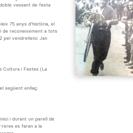
 doble vessant de festa
ix 75 anys d’història, el
i de reconeixement a tots
42 pel vendrellenc Jan
e Cultura i Festes (La
el següent enllaç:
nici i durant un parell de
rreres es faran a la