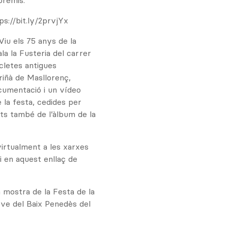
premis.
ps://bit.ly/2prvjYx
“Viu els 75 anys de la
ala la Fusteria del carrer
icletes antigues
riñà de Masllorenç,
cumentació i un vídeo
 la festa, cedides per
nts també de l’àlbum de la
irtualment a les xarxes
 i en aquest enllaç de
la mostra de la Festa de la
Jove del Baix Penedès del